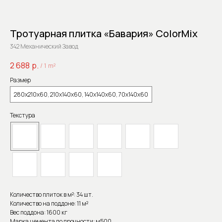
Тротуарная плитка «Бавария» ColorMix
342 Механический Завод
2 688
р.
/
1 m²
Размер
280x210x60, 210x140x60, 140x140x60, 70x140x60
Текстура
Количество плиток в м²: 34 шт.
Количество на поддоне: 11 м²
Вес поддона: 1600 кг
Марка цемента по прочности: м500