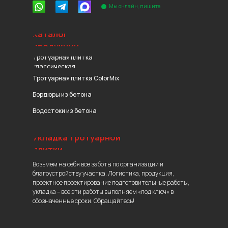
Мы онлайн, пишите
Каталог
продукции
Тротуарная плитка
классическая
Тротуарная плитка ColorMix
Бордюры из бетона
Водостоки из бетона
Укладка тротуарной
плитки
Возьмем на себя все заботы по организации и
благоустройству участка. Логистика, продукция,
проектное проектирование подготовительные работы,
укладка – все эти работы выполняем «под ключ» в
обозначенные сроки. Обращайтесь!